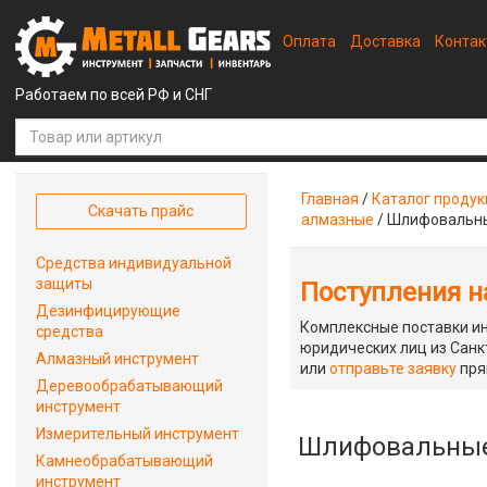
Оплата
Доставка
Конта
Работаем по всей РФ и СНГ
Главная
/
Каталог проду
Скачать прайс
алмазные
/
Шлифовальны
Средства индивидуальной
защиты
Поступления на
Дезинфицирующие
Комплексные поставки ин
средства
юридических лиц из Санкт
Алмазный инструмент
или
отправьте заявку
пря
Деревообрабатывающий
инструмент
Измерительный инструмент
Шлифовальные 
Камнеобрабатывающий
инструмент