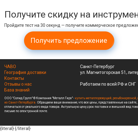
Получите скидку на инструме
Пройдите тест на 30 секунд — получите коммерческое предложе
Получить предложение
ЧАВО
Санкт-Петербург
География доставки
ул. Магнитогорская 51, лите
Контакты
Отзывы о нас
Работаем по всей РФ и СНГ
База знаний
ООО "Солид Групп" © Компания "Металл Гирз" -
купить металлорежущий, резьбонарезной, 
из Санкт-Петербурга.
Обращаем ваше внимание, что все цены, представленные на сайте,
отличаться от реального вида товара. Актуальную цену,срок поставки и внешний вид това
письме по электронной почте.
{literal}
{/literal}