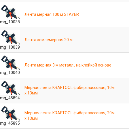
Лента мерная 100 м STAYER
mg_10038
Лента землемерная 20 м
mg_10039
Лента мерная 3 м металл., на клейкой основе
mg_10040
Мерная лента KRAFTOOL фиберглассовая, 10м
х 13мм
mg_45894
Мерная лента KRAFTOOL фиберглассовая, 20м
х 13мм
mg_45895