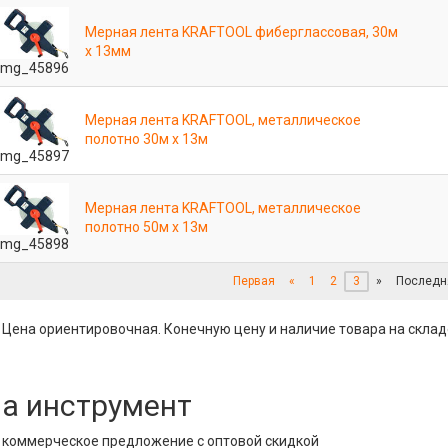
Мерная лента KRAFTOOL фиберглассовая, 30м
х 13мм
mg_45896
Мерная лента KRAFTOOL, металлическое
полотно 30м х 13м
mg_45897
Мерная лента KRAFTOOL, металлическое
полотно 50м х 13м
mg_45898
Первая
«
1
2
3
»
Последн
 Цена ориентировочная. Конечную цену и наличие товара на склад
на инструмент
е коммерческое предложение с оптовой скидкой