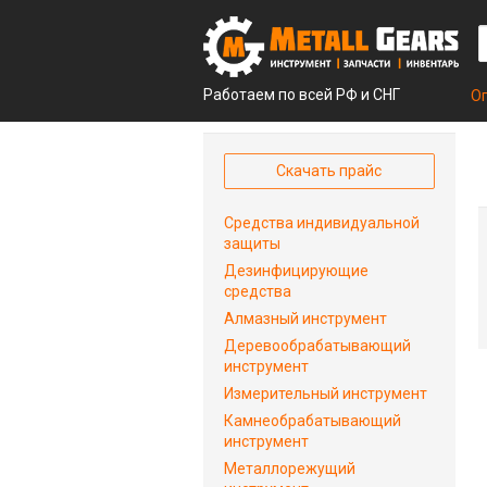
Работаем по всей РФ и СНГ
О
Скачать прайс
Средства индивидуальной
защиты
Дезинфицирующие
средства
Алмазный инструмент
Деревообрабатывающий
инструмент
Измерительный инструмент
Камнеобрабатывающий
инструмент
Металлорежущий