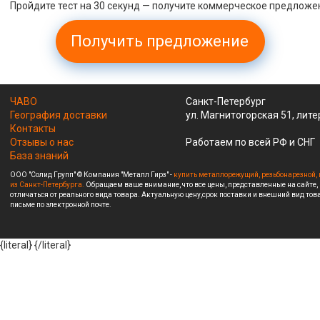
Пройдите тест на 30 секунд — получите коммерческое предложе
Получить предложение
ЧАВО
Санкт-Петербург
География доставки
ул. Магнитогорская 51, лите
Контакты
Отзывы о нас
Работаем по всей РФ и СНГ
База знаний
ООО "Солид Групп" © Компания "Металл Гирз" -
купить металлорежущий, резьбонарезной, 
из Санкт-Петербурга.
Обращаем ваше внимание, что все цены, представленные на сайте,
отличаться от реального вида товара. Актуальную цену,срок поставки и внешний вид това
письме по электронной почте.
{literal}
{/literal}