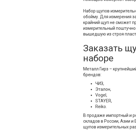
Набор щупов измерительн
обойму. Для измерения з
крайний щуп не сможет п
измерительный поштучно 
вышедшую из строя пласт
Заказать щ
наборе
Металл Гирз – крупнейши
брендов:
ЧИЗ,
Эталон,
Vogel,
STAYER,
Reiko.
В продаже импортный и ро
складов в России, Азии и
щупов измерительных раз