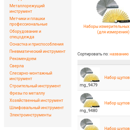
Металлорежущий
инструмент
Метчики и плашки
профессиональные
Наборы измерительных
Оборудование и
(для измерения)
спецодежда
Оснастка и приспособления
Пневматический инструмент
Сортировать по:
названию
Рекомендуем
Сверла
Слесарно-монтажный
Набор щупов №
инструмент
mg_9479
Строительный инструмент
Фрезы по металлу
Хозяйственный инструмент
Набор щупов 
Шлифовальный инструмент
mg_9480
Электроинструменты
Набор щупов 