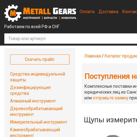
Оплата
Доставка
Конта
Работаем по всей РФ и СНГ
Главная
/
Каталог проду
Скачать прайс
Средства индивидуальной
Поступления на
защиты
Комплексные поставки ин
Дезинфицирующие
юридических лиц из Санкт
средства
или
отправьте заявку
пря
Алмазный инструмент
Деревообрабатывающий
инструмент
Щупы измери
Измерительный инструмент
Камнеобрабатывающий
инструмент