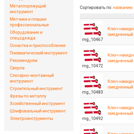
Металлорежущий
Сортировать по:
названию
инструмент
Метчики и плашки
профессиональные
Ключ накидн
Оборудование и
омедненный
спецодежда
mg_10467
Оснастка и приспособления
Пневматический инструмент
Ключ накидн
Рекомендуем
омедненный
mg_10472
Сверла
Слесарно-монтажный
инструмент
Ключ накидн
омедненный
Строительный инструмент
mg_10483
Фрезы по металлу
Хозяйственный инструмент
Ключ накидн
Шлифовальный инструмент
омедненный
mg_10492
Электроинструменты