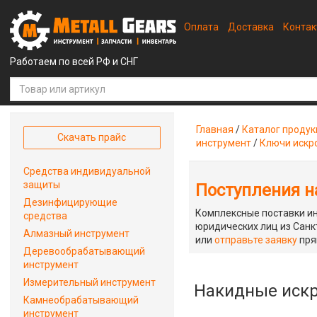
Оплата
Доставка
Конта
Работаем по всей РФ и СНГ
Главная
/
Каталог проду
Скачать прайс
инструмент
/
Ключи искр
Средства индивидуальной
защиты
Поступления на
Дезинфицирующие
Комплексные поставки ин
средства
юридических лиц из Санкт
Алмазный инструмент
или
отправьте заявку
пря
Деревообрабатывающий
инструмент
Измерительный инструмент
Накидные иск
Камнеобрабатывающий
инструмент