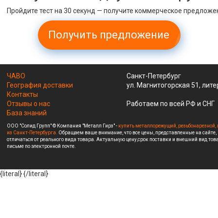
Пройдите тест на 30 секунд — получите коммерческое предложе
Получить предложение
ЧАВО
Санкт-Петербург
География доставки
ул. Магнитогорская 51, лите
Контакты
Отзывы о нас
Работаем по всей РФ и СНГ
База знаний
ООО "Солид Групп" © Компания "Металл Гирз" -
купить металлорежущий, резьбонарезной, 
из Санкт-Петербурга.
Обращаем ваше внимание, что все цены, представленные на сайте,
отличаться от реального вида товара. Актуальную цену,срок поставки и внешний вид това
письме по электронной почте.
{literal}
{/literal}