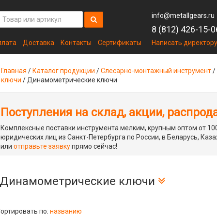
info@metallgears.ru
8 (812) 426-15-0
плата
Доставка
Контакты
Сертификаты
Написать директор
Главная
/
Каталог продукции
/
Слесарно-монтажный инструмент
/
ключи
/
Динамометрические ключи
Поступления на склад, акции, распрод
Комплексные поставки инструмента мелким, крупным оптом от 100
юридических лиц из Санкт-Петербурга по России, в Беларусь, Каза
или
отправьте заявку
прямо сейчас!
Динамометрические ключи
ортировать по:
названию