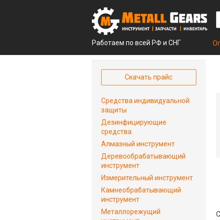
Работаем по всей РФ и СНГ
О
Скачать прайс
Средства индивидуальной
защиты
Дезинфицирующие
средства
Алмазный инструмент
Деревообрабатывающий
инструмент
Измерительный инструмент
Камнеобрабатывающий
инструмент
Металлорежущий
С