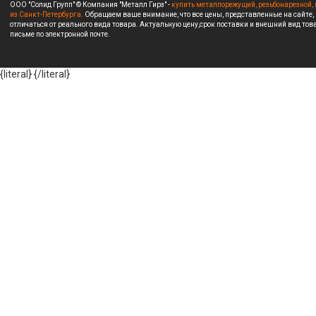
ООО "Солид Групп" © Компания "Металл Гирз" -
купить металлорежущий, резьбонарезной, 
из Санкт-Петербурга.
Обращаем ваше внимание, что все цены, представленные на сайте,
отличаться от реального вида товара. Актуальную цену,срок поставки и внешний вид това
письме по электронной почте.
{literal}
{/literal}