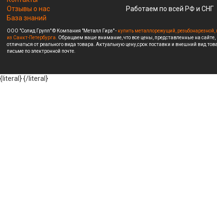
Отзывы о нас
Работаем по всей РФ и СНГ
База знаний
ООО "Солид Групп" © Компания "Металл Гирз" -
купить металлорежущий, резьбонарезной, 
из Санкт-Петербурга.
Обращаем ваше внимание, что все цены, представленные на сайте,
отличаться от реального вида товара. Актуальную цену,срок поставки и внешний вид това
письме по электронной почте.
{literal}
{/literal}