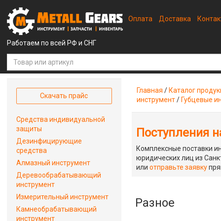
Оплата
Доставка
Конта
Работаем по всей РФ и СНГ
Главная
/
Каталог проду
Скачать прайс
инструмент
/
Губцевые и
Средства индивидуальной
защиты
Поступления на
Дезинфицирующие
Комплексные поставки ин
средства
юридических лиц из Санкт
Алмазный инструмент
или
отправьте заявку
пря
Деревообрабатывающий
инструмент
Измерительный инструмент
Разное
Камнеобрабатывающий
инструмент