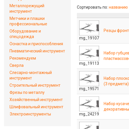
Металлорежущий
Сортировать по:
названию
инструмент
Метчики и плашки
профессиональные
Резцы фрон
Оборудование и
спецодежда
mg_19107
Оснастка и приспособления
Пневматический инструмент
Набор губцев
Рекомендуем
пластмассов
mg_19113
Сверла
Слесарно-монтажный
инструмент
Набор плоск
(3 предмета)
Строительный инструмент
mg_19571
Фрезы по металлу
Хозяйственный инструмент
Набор кусаче
Шлифовальный инструмент
декоративны
mg_24219
Электроинструменты