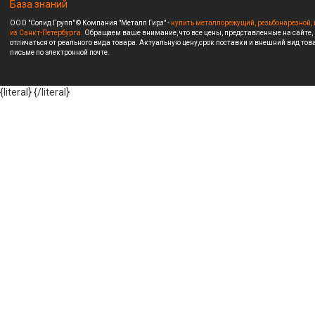
База знаний
ООО "Солид Групп" © Компания "Металл Гирз" -
купить металлорежущий, резьбонарезной, 
из Санкт-Петербурга.
Обращаем ваше внимание, что все цены, представленные на сайте,
отличаться от реального вида товара. Актуальную цену,срок поставки и внешний вид това
письме по электронной почте.
{literal}
{/literal}