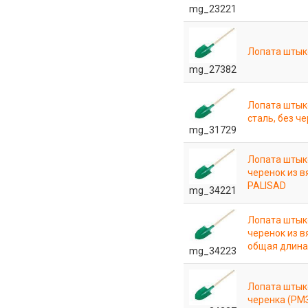
mg_23221
Лопата штык
mg_27382
Лопата штык
сталь, без 
mg_31729
Лопата штыко
черенок из в
PALISAD
mg_34221
Лопата штыко
черенок из в
общая длина
mg_34223
Лопата штыко
черенка (РМ