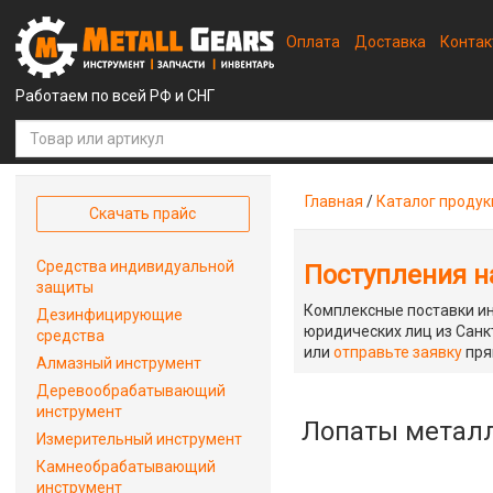
Оплата
Доставка
Конта
Работаем по всей РФ и СНГ
Главная
/
Каталог проду
Скачать прайс
Средства индивидуальной
Поступления на
защиты
Комплексные поставки ин
Дезинфицирующие
юридических лиц из Санкт
средства
или
отправьте заявку
пря
Алмазный инструмент
Деревообрабатывающий
инструмент
Лопаты метал
Измерительный инструмент
Камнеобрабатывающий
инструмент