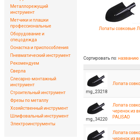
Металлорежущий
инструмент
Метчики и плашки
профессиональные
Лопаты совковые 
Оборудование и
спецодежда
Оснастка и приспособления
Пневматический инструмент
Сортировать по:
названию
Рекомендуем
Сверла
Слесарно-монтажный
Лопата совко
инструмент
mg_23218
Строительный инструмент
Фрезы по металлу
Лопата совко
Хозяйственный инструмент
черенок из в
Шлифовальный инструмент
PALISAD
mg_34220
Электроинструменты
Лопата совко
черенок из в