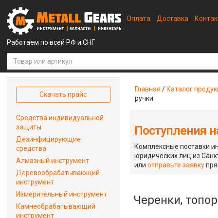
Оплата
Доставка
Конта
Работаем по всей РФ и СНГ
Главная
/
Каталог проду
Скачать прайс
ручки
Средства индивидуальной
защиты
Поступления на
Дезинфицирующие
Комплексные поставки ин
средства
юридических лиц из Санкт
Алмазный инструмент
или
отправьте заявку
пря
Деревообрабатывающий
инструмент
Измерительный инструмент
Черенки, топор
Камнеобрабатывающий
инструмент