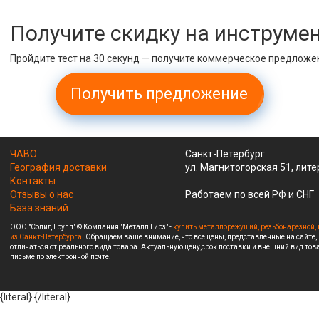
Получите скидку на инструме
Пройдите тест на 30 секунд — получите коммерческое предложе
Получить предложение
ЧАВО
Санкт-Петербург
География доставки
ул. Магнитогорская 51, лите
Контакты
Отзывы о нас
Работаем по всей РФ и СНГ
База знаний
ООО "Солид Групп" © Компания "Металл Гирз" -
купить металлорежущий, резьбонарезной, 
из Санкт-Петербурга.
Обращаем ваше внимание, что все цены, представленные на сайте,
отличаться от реального вида товара. Актуальную цену,срок поставки и внешний вид това
письме по электронной почте.
{literal}
{/literal}