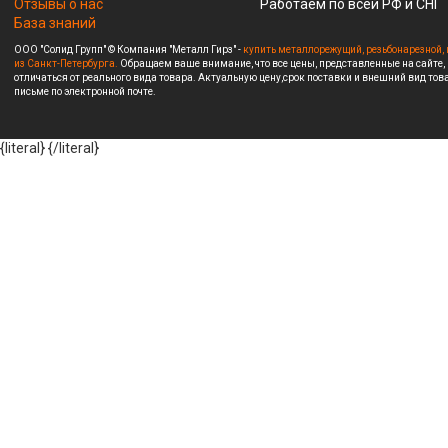
Отзывы о нас
Работаем по всей РФ и СНГ
База знаний
ООО "Солид Групп" © Компания "Металл Гирз" -
купить металлорежущий, резьбонарезной, 
из Санкт-Петербурга.
Обращаем ваше внимание, что все цены, представленные на сайте,
отличаться от реального вида товара. Актуальную цену,срок поставки и внешний вид това
письме по электронной почте.
{literal}
{/literal}