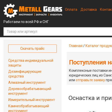
Оплата
Доставка
Конта
Работаем по всей РФ и СНГ
Главная
/
Каталог проду
Скачать прайс
Средства индивидуальной
Поступления на
защиты
Комплексные поставки ин
Дезинфицирующие
юридических лиц из Санкт
средства
или
отправьте заявку
пря
Алмазный инструмент
Деревообрабатывающий
инструмент
Оснастка и пр
Измерительный инструмент
Камнеобрабатывающий
инструмент