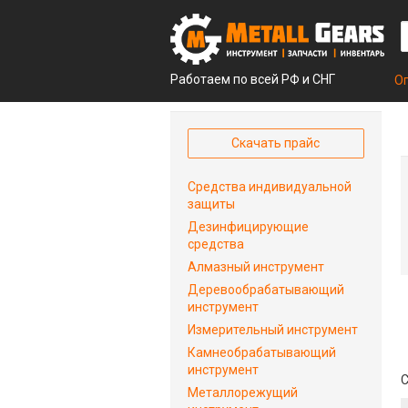
Работаем по всей РФ и СНГ
О
Скачать прайс
Средства индивидуальной
защиты
Дезинфицирующие
средства
Алмазный инструмент
Деревообрабатывающий
инструмент
Измерительный инструмент
Камнеобрабатывающий
инструмент
С
Металлорежущий