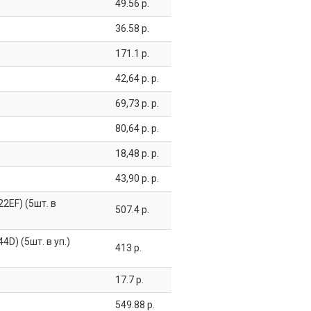
49.56 р.
36.58 р.
171.1 р.
42,64 р. р.
69,73 р. р.
80,64 р. р.
18,48 р. р.
43,90 р. р.
2EF) (5шт. в
507.4 р.
D) (5шт. в уп.)
413 р.
17.7 р.
549.88 р.