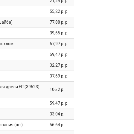
21,24 р. р.
55,22 р. р.
шайба)
77,88 р. р.
39,65 р. р.
чехлом
67,97 р. р.
59,47 р. р.
32,27 р. р.
37,69 р. р.
я дрели FIT(39623)
106.2 р.
59,47 р. р.
33.04 р.
ования (шт)
56.64 р.