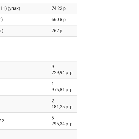
11) (упак)
74.22 р.
т)
660.8 р.
т)
767 р.
9
729,94 р. р.
1
975,81 р. р.
2
181,25 р. р.
5
.2
795,34 р. р.