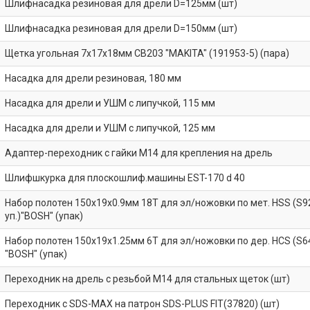
Шлифнасадка резиновая для дрели D=125мм (шт)
Шлифнасадка резиновая для дрели D=150мм (шт)
Щетка угольная 7х17х18мм СВ203 "MAKITA" (191953-5) (пара)
Насадка для дрели резиновая, 180 мм
Насадка для дрели и УШМ с липучкой, 115 мм
Насадка для дрели и УШМ с липучкой, 125 мм
Адаптер-переходник с гайки М14 для крепления на дрель
Шлифшкурка для плоскошлиф.машины EST-170 d 40
Набор полотен 150х19х0.9мм 18T для эл/ножовки по мет. HSS (S92
уп.)"BOSH" (упак)
Набор полотен 150х19х1.25мм 6T для эл/ножовки по дер. HCS (S644
"BOSH" (упак)
Переходник на дрель с резьбой М14 для стальных щеток (шт)
Переходник с SDS-MAX на патрон SDS-PLUS FIT(37820) (шт)