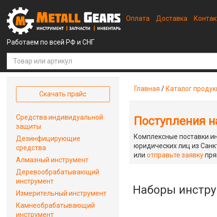
Оплата
Доставка
Конта
Работаем по всей РФ и СНГ
Главная
/
Каталог проду
Скачать прайс
Средства индивидуальной
Поступления на
защиты
Комплексные поставки ин
Дезинфицирующие
юридических лиц из Санкт
средства
или
отправьте заявку
пря
Алмазный инструмент
Деревообрабатывающий
инструмент
Наборы инстр
Измерительный инструмент
Камнеобрабатывающий
инструмент