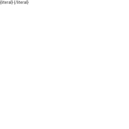
{literal}
{/literal}