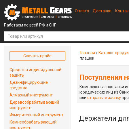
Оплата
Доставка
Конта
Работаем по всей РФ и СНГ
Главная
/
Каталог проду
Скачать прайс
плашек
Средства индивидуальной
защиты
Поступления на
Дезинфицирующие
Комплексные поставки ин
средства
юридических лиц из Санкт
Алмазный инструмент
или
отправьте заявку
пря
Деревообрабатывающий
инструмент
Измерительный инструмент
Держатели для
Камнеобрабатывающий
инструмент