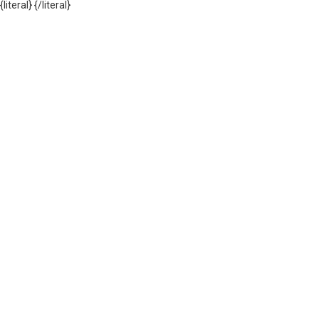
{literal}
{/literal}