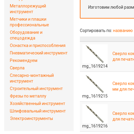
Металлорежущий
Изготовим любой раз
инструмент
Метчики и плашки
профессиональные
Сортировать по:
названию
Оборудование и
спецодежда
Оснастка и приспособления
Пневматический инструмент
Сверло ко
для печат
Рекомендуем
mg_1619214
Сверла
Слесарно-монтажный
инструмент
Сверло ко
Строительный инструмент
мм для пе
mg_1619215
Фрезы по металлу
Хозяйственный инструмент
Шлифовальный инструмент
Сверло ко
Электроинструменты
для печат
mg_1619216