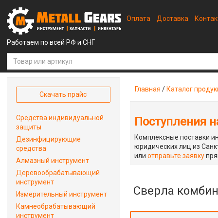
Оплата
Доставка
Конта
Работаем по всей РФ и СНГ
Главная
/
Каталог проду
Скачать прайс
Средства индивидуальной
Поступления на
защиты
Комплексные поставки ин
Дезинфицирующие
юридических лиц из Санкт
средства
или
отправьте заявку
пря
Алмазный инструмент
Деревообрабатывающий
инструмент
Сверла комби
Измерительный инструмент
Камнеобрабатывающий
инструмент