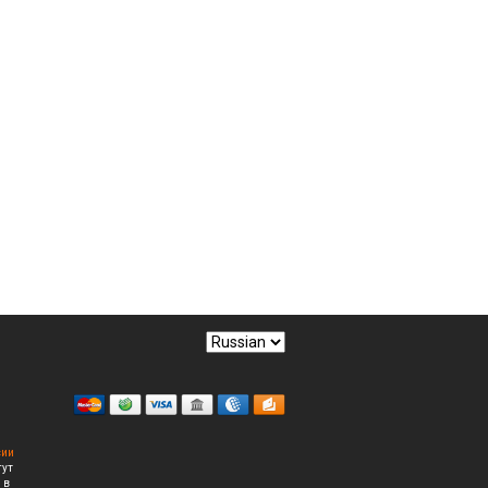
сии
гут
 в