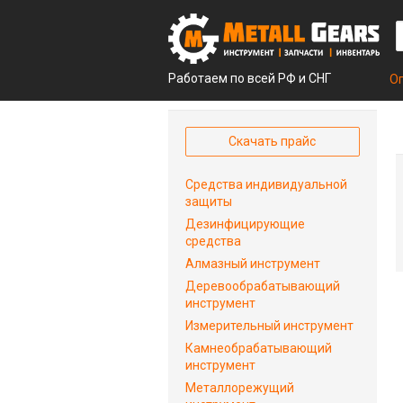
Работаем по всей РФ и СНГ
О
Скачать прайс
Средства индивидуальной
защиты
Дезинфицирующие
средства
Алмазный инструмент
Деревообрабатывающий
инструмент
Измерительный инструмент
Камнеобрабатывающий
инструмент
Металлорежущий