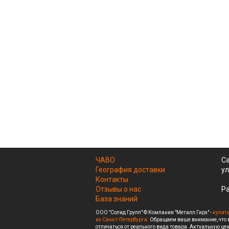
ЧАВО
Са
География доставки
ул
Контакты
Отзывы о нас
Ра
База знаний
ООО "Солид Групп" © Компания "Металл Гирз" -
купить
из Санкт-Петербурга.
Обращаем ваше внимание, что в
отличаться от реального вида товара. Актуальную цен