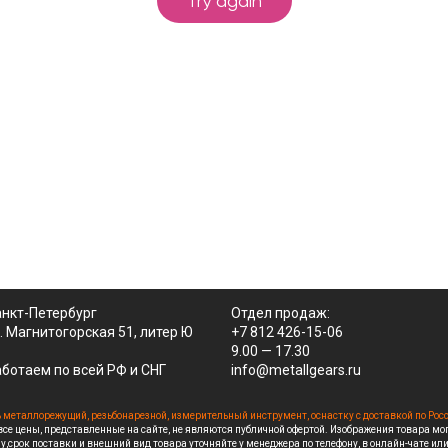
нкт-Петербург
Отдел продаж:
. Магнитогорская 51, литер Ю
+7 812 426-15-06
9.00 — 17.30
ботаем по всей РФ и СНГ
info@metallgears.ru
 металлорежущий, резьбонарезной, измерительный инструмент, оснастку с доставкой по Рос
се цены, представленные на сайте, не являются публичной офертой. Изображения товара мо
у,срок поставки и внешний вид товара уточняйте у менеджера по телефону, в онлайн-чате или