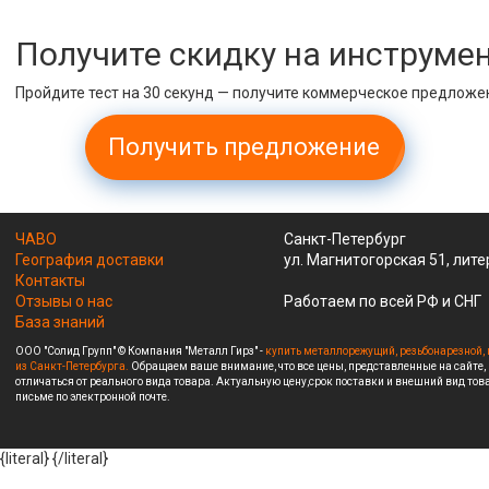
Получите скидку на инструме
Пройдите тест на 30 секунд — получите коммерческое предложе
Получить предложение
ЧАВО
Санкт-Петербург
География доставки
ул. Магнитогорская 51, лите
Контакты
Отзывы о нас
Работаем по всей РФ и СНГ
База знаний
ООО "Солид Групп" © Компания "Металл Гирз" -
купить металлорежущий, резьбонарезной, 
из Санкт-Петербурга.
Обращаем ваше внимание, что все цены, представленные на сайте,
отличаться от реального вида товара. Актуальную цену,срок поставки и внешний вид това
письме по электронной почте.
{literal}
{/literal}