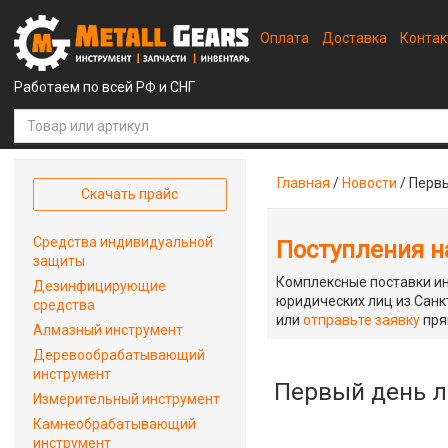
Оплата
Доставка
Конта
Работаем по всей РФ и СНГ
Главная
/
Новости
/
Первы
Скачать прайс
Средства индивидуальной
Поступления на
защиты
Комплексные поставки ин
Дезинфицирующие
юридических лиц из Санкт
средства
или
отправьте заявку
пря
Алмазный инструмент
Деревообрабатывающий
инструмент
Первый день л
Измерительный инструмент
Камнеобрабатывающий
инструмент