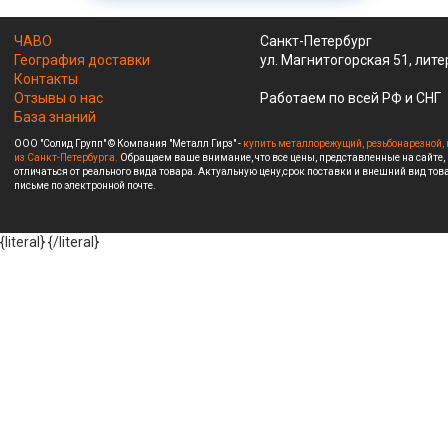
ЧАВО
Санкт-Петербург
География доставки
ул. Магнитогорская 51, лите
Контакты
Отзывы о нас
Работаем по всей РФ и СНГ
База знаний
ООО "Солид Групп" © Компания "Металл Гирз" -
купить металлорежущий, резьбонарезной, 
из Санкт-Петербурга.
Обращаем ваше внимание, что все цены, представленные на сайте,
отличаться от реального вида товара. Актуальную цену,срок поставки и внешний вид това
письме по электронной почте.
{literal}
{/literal}