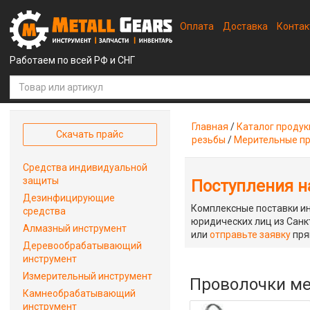
Оплата
Доставка
Конта
Работаем по всей РФ и СНГ
Главная
/
Каталог проду
Скачать прайс
резьбы
/
Мерительные п
Средства индивидуальной
защиты
Поступления на
Дезинфицирующие
Комплексные поставки ин
средства
юридических лиц из Санкт
Алмазный инструмент
или
отправьте заявку
пря
Деревообрабатывающий
инструмент
Измерительный инструмент
Проволочки ме
Камнеобрабатывающий
инструмент