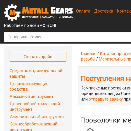
Оплата
Доставка
Конта
Работаем по всей РФ и СНГ
Главная
/
Каталог проду
Скачать прайс
резьбы
/
Мерительные п
Средства индивидуальной
защиты
Поступления на
Дезинфицирующие
Комплексные поставки ин
средства
юридических лиц из Санкт
Алмазный инструмент
или
отправьте заявку
пря
Деревообрабатывающий
инструмент
Измерительный инструмент
Проволочки ме
Камнеобрабатывающий
инструмент