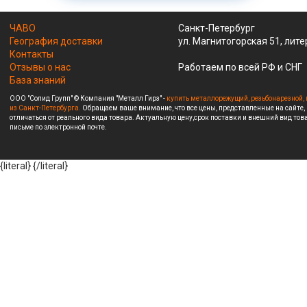
ЧАВО
Санкт-Петербург
География доставки
ул. Магнитогорская 51, лите
Контакты
Отзывы о нас
Работаем по всей РФ и СНГ
База знаний
ООО "Солид Групп" © Компания "Металл Гирз" -
купить металлорежущий, резьбонарезной, 
из Санкт-Петербурга.
Обращаем ваше внимание, что все цены, представленные на сайте,
отличаться от реального вида товара. Актуальную цену,срок поставки и внешний вид това
письме по электронной почте.
{literal}
{/literal}