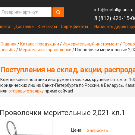
info@metallgears.ru
8 (812) 426-15-0
плата
Доставка
Контакты
Сертификаты
Написать директор
Главная
/
Каталог продукции
/
Измерительный инструмент
/
Прово
резьбы
/
Мерительные проволочки
/
Проволочки мерительные 2,02
Поступления на склад, акции, распрод
Комплексные поставки инструмента мелким, крупным оптом от 100
юридических лиц из Санкт-Петербурга по России, в Беларусь, Каза
или
отправьте заявку
прямо сейчас!
Проволочки мерительные 2,021 кл.1
Цена:
Запросить