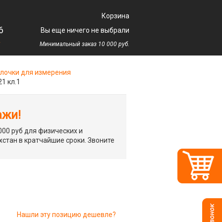
Корзина
6
Вы еще ничего не выбрали
у
Минимальный заказ 10 000 руб.
лочки для измерения
1 кл.1
ажи!
00 руб для физических и
хстан в кратчайшие сроки. Звоните
Нашли эту позицию дешевле?