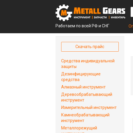
Работаем по всей РФ и СНГ
О
Скачать прайс
Средства индивидуальной
защиты
Дезинфицирующие
средства
Алмазный инструмент
Деревообрабатывающий
инструмент
Измерительный инструмент
Камнеобрабатывающий
инструмент
Металлорежущий