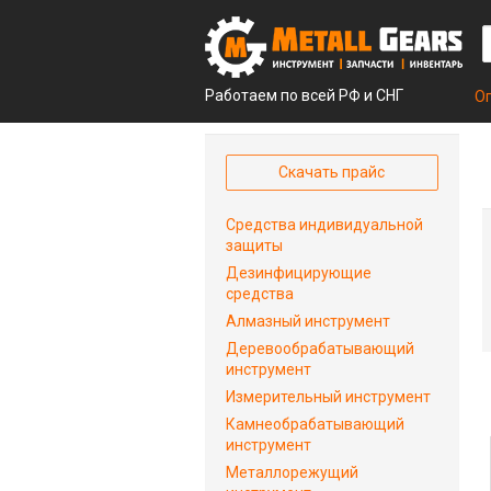
Работаем по всей РФ и СНГ
О
Скачать прайс
Средства индивидуальной
защиты
Дезинфицирующие
средства
Алмазный инструмент
Деревообрабатывающий
инструмент
Измерительный инструмент
Камнеобрабатывающий
инструмент
Металлорежущий