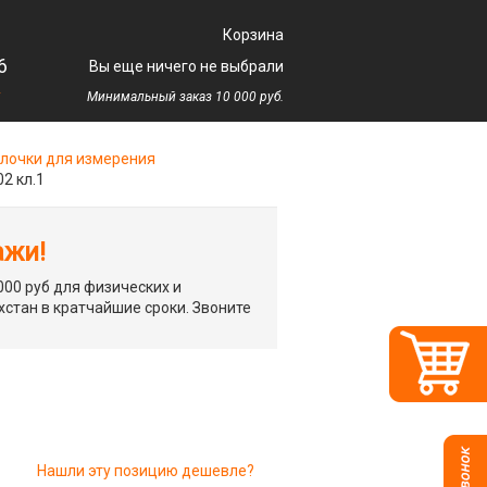
Корзина
6
Вы еще ничего не выбрали
у
Минимальный заказ 10 000 руб.
лочки для измерения
2 кл.1
ажи!
00 руб для физических и
хстан в кратчайшие сроки. Звоните
Нашли эту позицию дешевле?