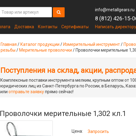
info@metallgears.ru
8 (812) 426-15-0
плата
Доставка
Контакты
Сертификаты
Написать директор
Главная
/
Каталог продукции
/
Измерительный инструмент
/
Прово
резьбы
/
Мерительные проволочки
/
Проволочки мерительные 1,30
Поступления на склад, акции, распрод
Комплексные поставки инструмента мелким, крупным оптом от 100
юридических лиц из Санкт-Петербурга по России, в Беларусь, Каза
или
отправьте заявку
прямо сейчас!
Проволочки мерительные 1,302 кл.1
Цена:
Запросить