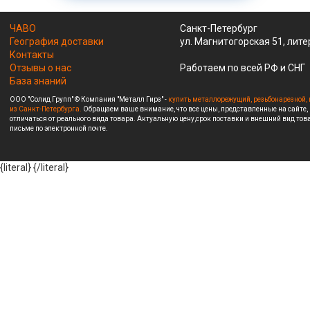
ЧАВО
Санкт-Петербург
География доставки
ул. Магнитогорская 51, лите
Контакты
Отзывы о нас
Работаем по всей РФ и СНГ
База знаний
ООО "Солид Групп" © Компания "Металл Гирз" -
купить металлорежущий, резьбонарезной, 
из Санкт-Петербурга.
Обращаем ваше внимание, что все цены, представленные на сайте,
отличаться от реального вида товара. Актуальную цену,срок поставки и внешний вид това
письме по электронной почте.
{literal}
{/literal}