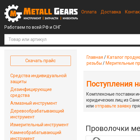
Оплата
Доставка
Конта
Работаем по всей РФ и СНГ
Главная
/
Каталог проду
Скачать прайс
резьбы
/
Мерительные п
Средства индивидуальной
защиты
Поступления на
Дезинфицирующие
Комплексные поставки ин
средства
юридических лиц из Санкт
Алмазный инструмент
или
отправьте заявку
пря
Деревообрабатывающий
инструмент
Измерительный инструмент
Проволочки ме
Камнеобрабатывающий
инструмент