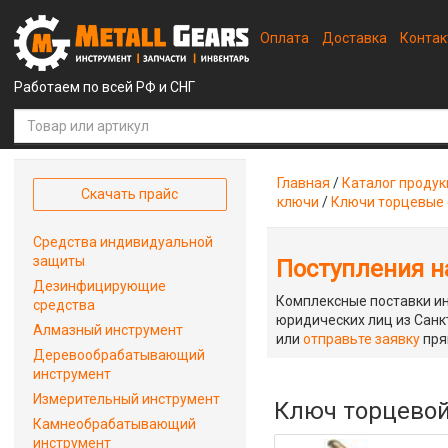
Оплата
Доставка
Конта
Работаем по всей РФ и СНГ
Главная
/
Каталог проду
Скачать прайс
ключи
/
Ключи торцевые 
Средства индивидуальной
защиты
Поступления на
Дезинфицирующие
Комплексные поставки ин
средства
юридических лиц из Санкт
Алмазный инструмент
или
отправьте заявку
пря
Деревообрабатывающий
инструмент
Измерительный инструмент
Ключ торцевой
Камнеобрабатывающий
инструмент