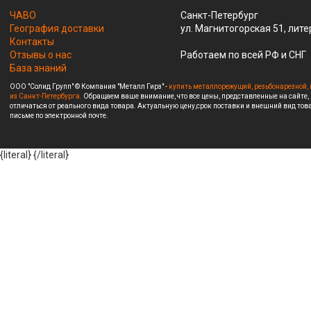
ЧАВО
Санкт-Петербург
География доставки
ул. Магнитогорская 51, лите
Контакты
Отзывы о нас
Работаем по всей РФ и СНГ
База знаний
ООО "Солид Групп" © Компания "Металл Гирз" -
купить металлорежущий, резьбонарезной, 
из Санкт-Петербурга.
Обращаем ваше внимание, что все цены, представленные на сайте,
отличаться от реального вида товара. Актуальную цену,срок поставки и внешний вид това
письме по электронной почте.
{literal}
{/literal}