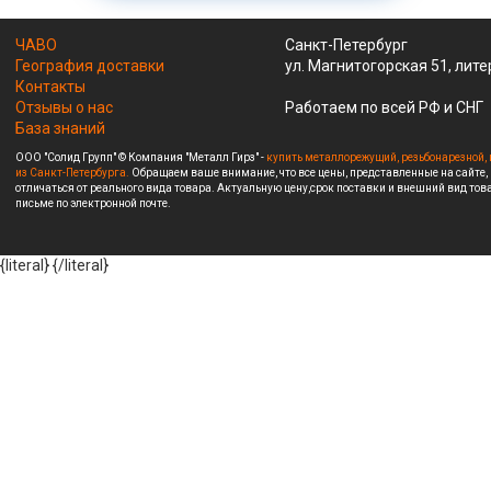
ЧАВО
Санкт-Петербург
География доставки
ул. Магнитогорская 51, лите
Контакты
Отзывы о нас
Работаем по всей РФ и СНГ
База знаний
ООО "Солид Групп" © Компания "Металл Гирз" -
купить металлорежущий, резьбонарезной, 
из Санкт-Петербурга.
Обращаем ваше внимание, что все цены, представленные на сайте,
отличаться от реального вида товара. Актуальную цену,срок поставки и внешний вид това
письме по электронной почте.
{literal}
{/literal}