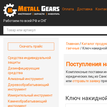
Оплата
Доставка
Конта
Работаем по всей РФ и СНГ
Главная
/
Каталог проду
Скачать прайс
гаечные
/
Ключ накидной
Средства индивидуальной
защиты
Поступления на
Дезинфицирующие
Комплексные поставки ин
средства
юридических лиц из Санкт
Алмазный инструмент
или
отправьте заявку
пря
Деревообрабатывающий
инструмент
Измерительный инструмент
Ключ накидной
Камнеобрабатывающий
инструмент