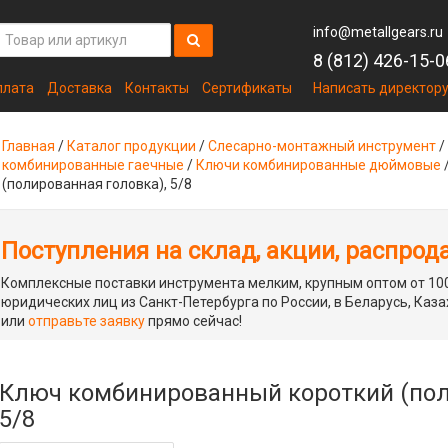
info@metallgears.ru
8 (812) 426-15-0
плата
Доставка
Контакты
Сертификаты
Написать директор
Главная
/
Каталог продукции
/
Слесарно-монтажный инструмент
/
комбинированные гаечные
/
Ключи комбинированные дюймовые
(полированная головка), 5/8
Поступления на склад, акции, распрод
Комплексные поставки инструмента мелким, крупным оптом от 100
юридических лиц из Санкт-Петербурга по России, в Беларусь, Каза
или
отправьте заявку
прямо сейчас!
Ключ комбинированный короткий (пол
5/8