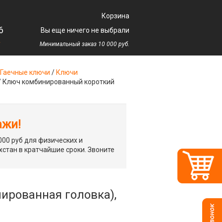
Корзина
6
Вы еще ничего не выбрали
у
Минимальный заказ 10 000 руб.
Гаечные ключи
/
Ключи
/
Ключ комбинированный короткий
ажи!
00 руб для физических и
хстан в кратчайшие сроки. Звоните
ированная головка),