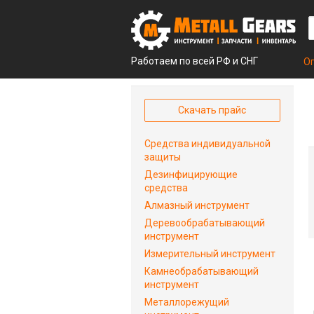
Работаем по всей РФ и СНГ
О
Скачать прайс
Средства индивидуальной
защиты
Дезинфицирующие
средства
Алмазный инструмент
Деревообрабатывающий
инструмент
Измерительный инструмент
Камнеобрабатывающий
инструмент
Металлорежущий