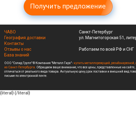
Получить предложение
ЧАВО
Санкт-Петербург
География доставки
ул. Магнитогорская 51, лите
Контакты
Отзывы о нас
Работаем по всей РФ и СНГ
База знаний
ООО "Солид Групп" © Компания "Металл Гирз" -
купить металлорежущий, резьбонарезной, 
из Санкт-Петербурга.
Обращаем ваше внимание, что все цены, представленные на сайте,
отличаться от реального вида товара. Актуальную цену,срок поставки и внешний вид това
письме по электронной почте.
{literal}
{/literal}