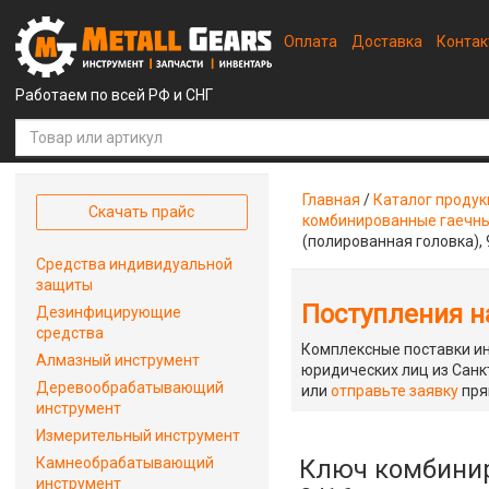
Оплата
Доставка
Конта
Работаем по всей РФ и СНГ
Главная
/
Каталог проду
Скачать прайс
комбинированные гаечн
(полированная головка), 
Средства индивидуальной
защиты
Поступления на
Дезинфицирующие
средства
Комплексные поставки ин
Алмазный инструмент
юридических лиц из Санкт
Деревообрабатывающий
или
отправьте заявку
пря
инструмент
Измерительный инструмент
Камнеобрабатывающий
Ключ комбинир
инструмент