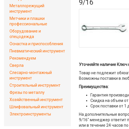
9/16
Металлорежущий
инструмент
Метчики и плашки
профессиональные
Оборудование и
спецодежда
Оснастка и приспособления
Пневматический инструмент
Рекомендуем
Уточняйте наличие Ключ 
Сверла
Слесарно-монтажный
Товар не подлежит обяза
инструмент
Возможны поставки в люб
Строительный инструмент
Преимущества:
Фрезы по металлу
Гарантия производи
Хозяйственный инструмент
Скидка на объем от
Срок поставки от 1 
Шлифовальный инструмент
Электроинструменты
На дополнительные вопро
9/16" менеджер ответит п
или в течение 24 часов по