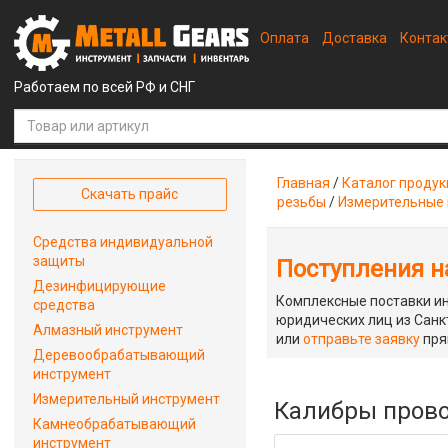
Оплата
Доставка
Конта
Работаем по всей РФ и СНГ
Главная
/
Каталог проду
Скачать прайс
резьбы
/
Измерительные 
Средства индивидуальной
защиты
Поступления на
Дезинфицирующие
Комплексные поставки ин
средства
юридических лиц из Санкт
Алмазный инструмент
или
отправьте заявку
пря
Деревообрабатывающий
инструмент
Измерительный инструмент
Калибры провол
Камнеобрабатывающий
инструмент