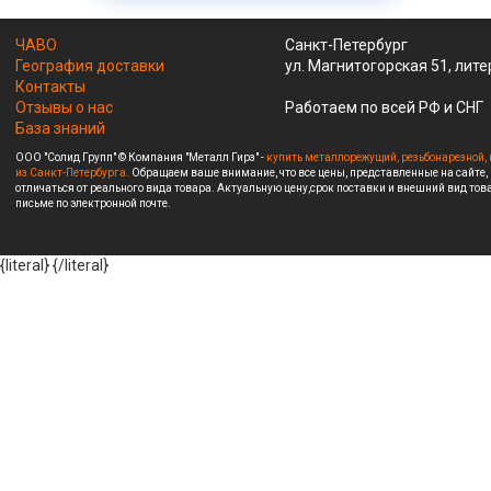
ЧАВО
Санкт-Петербург
География доставки
ул. Магнитогорская 51, лите
Контакты
Отзывы о нас
Работаем по всей РФ и СНГ
База знаний
ООО "Солид Групп" © Компания "Металл Гирз" -
купить металлорежущий, резьбонарезной, 
из Санкт-Петербурга.
Обращаем ваше внимание, что все цены, представленные на сайте,
отличаться от реального вида товара. Актуальную цену,срок поставки и внешний вид това
письме по электронной почте.
{literal}
{/literal}