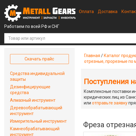
Оплата
Доставка
Конта
Работаем по всей РФ и СНГ
Главная
/
Каталог проду
Скачать прайс
отрезные, прорезные по 
Средства индивидуальной
защиты
Поступления на
Дезинфицирующие
Комплексные поставки ин
средства
юридических лиц из Санкт
Алмазный инструмент
или
отправьте заявку
пря
Деревообрабатывающий
инструмент
Измерительный инструмент
Фреза отрезная
Камнеобрабатывающий
инструмент