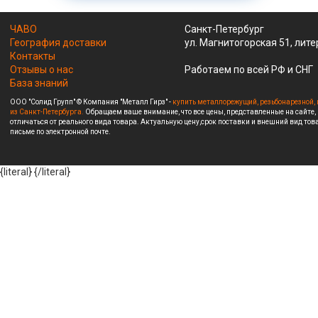
ЧАВО
Санкт-Петербург
География доставки
ул. Магнитогорская 51, лите
Контакты
Отзывы о нас
Работаем по всей РФ и СНГ
База знаний
ООО "Солид Групп" © Компания "Металл Гирз" -
купить металлорежущий, резьбонарезной, 
из Санкт-Петербурга.
Обращаем ваше внимание, что все цены, представленные на сайте,
отличаться от реального вида товара. Актуальную цену,срок поставки и внешний вид това
письме по электронной почте.
{literal}
{/literal}