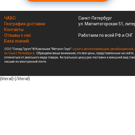
ЧАВО
Санкт-Петербург
География доставки
ул. Магнитогорская 51, лите
Контакты
Отзывы о нас
Работаем по всей РФ и СНГ
База знаний
ООО "Солид Групп" © Компания "Металл Гирз" -
купить металлорежущий, резьбонарезной, 
из Санкт-Петербурга.
Обращаем ваше внимание, что все цены, представленные на сайте,
отличаться от реального вида товара. Актуальную цену,срок поставки и внешний вид това
письме по электронной почте.
{literal}
{/literal}