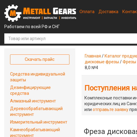
Оплата
Доставка
Конта
Работаем по всей РФ и СНГ
Главная
/
Каталог проду
Скачать прайс
дисковые фрезы
/
Фрезы
8,0 №4
Средства индивидуальной
защиты
Поступления на
Дезинфицирующие
средства
Комплексные поставки ин
Алмазный инструмент
юридических лиц из Санкт
Деревообрабатывающий
или
отправьте заявку
пря
инструмент
Измерительный инструмент
Камнеобрабатывающий
Фреза дискова
инструмент