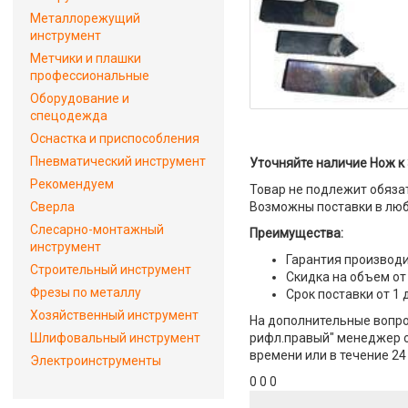
Металлорежущий
инструмент
Метчики и плашки
профессиональные
Оборудование и
спецодежда
Оснастка и приспособления
Пневматический инструмент
Уточняйте наличие Нож к 
Рекомендуем
Товар не подлежит обяза
Сверла
Возможны поставки в люб
Слесарно-монтажный
Преимущества:
инструмент
Гарантия производи
Строительный инструмент
Скидка на объем от
Фрезы по металлу
Срок поставки от 1 
Хозяйственный инструмент
На дополнительные вопрос
Шлифовальный инструмент
рифл.правый" менеджер от
времени или в течение 24
Электроинструменты
0 0 0