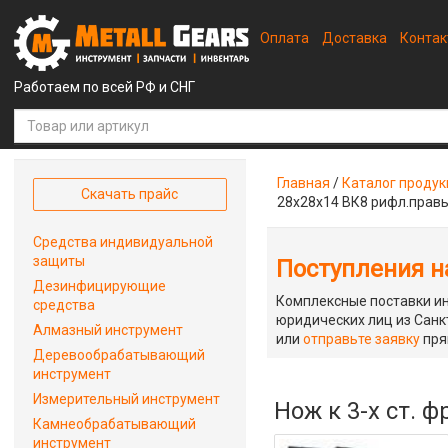
Оплата
Доставка
Конта
Работаем по всей РФ и СНГ
Главная
/
Каталог проду
Скачать прайс
28х28х14 ВК8 рифл.прав
Средства индивидуальной
защиты
Поступления на
Дезинфицирующие
Комплексные поставки ин
средства
юридических лиц из Санкт
Алмазный инструмент
или
отправьте заявку
пря
Деревообрабатывающий
инструмент
Измерительный инструмент
Нож к 3-х ст. 
Камнеобрабатывающий
инструмент