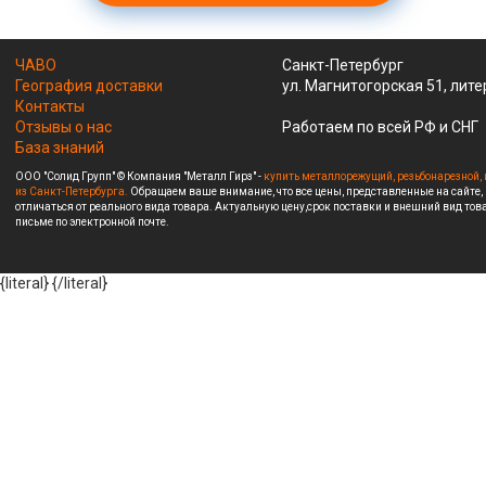
ЧАВО
Санкт-Петербург
География доставки
ул. Магнитогорская 51, лите
Контакты
Отзывы о нас
Работаем по всей РФ и СНГ
База знаний
ООО "Солид Групп" © Компания "Металл Гирз" -
купить металлорежущий, резьбонарезной, 
из Санкт-Петербурга.
Обращаем ваше внимание, что все цены, представленные на сайте,
отличаться от реального вида товара. Актуальную цену,срок поставки и внешний вид това
письме по электронной почте.
{literal}
{/literal}