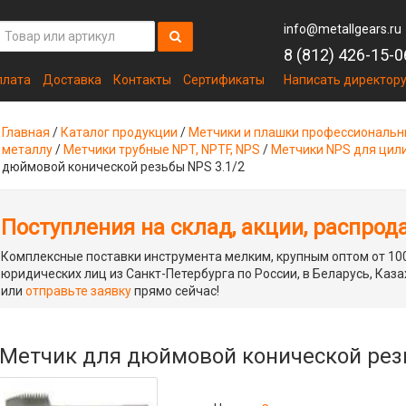
info@metallgears.ru
8 (812) 426-15-0
плата
Доставка
Контакты
Сертификаты
Написать директор
Главная
/
Каталог продукции
/
Метчики и плашки профессиональ
металлу
/
Метчики трубные NPT, NPTF, NPS
/
Метчики NPS для цил
дюймовой конической резьбы NPS 3.1/2
Поступления на склад, акции, распрод
Комплексные поставки инструмента мелким, крупным оптом от 100
юридических лиц из Санкт-Петербурга по России, в Беларусь, Каза
или
отправьте заявку
прямо сейчас!
Метчик для дюймовой конической резь