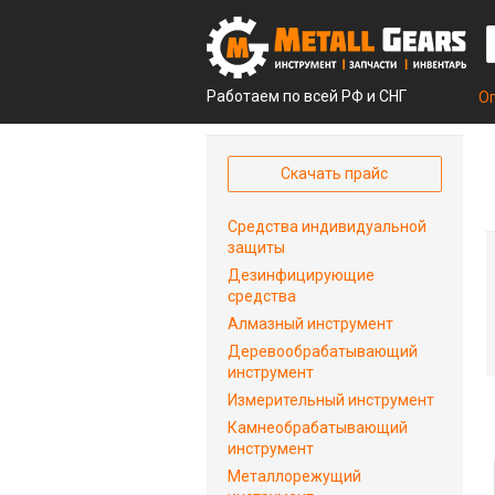
Работаем по всей РФ и СНГ
О
Скачать прайс
Средства индивидуальной
защиты
Дезинфицирующие
средства
Алмазный инструмент
Деревообрабатывающий
инструмент
Измерительный инструмент
Камнеобрабатывающий
инструмент
Металлорежущий