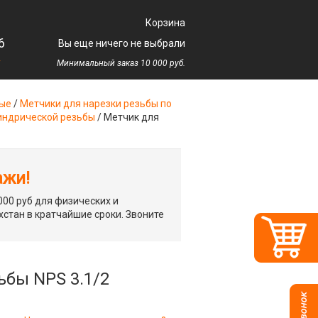
Корзина
6
Вы еще ничего не выбрали
у
Минимальный заказ 10 000 руб.
ные
/
Метчики для нарезки резьбы по
индрической резьбы
/
Метчик для
ажи!
00 руб для физических и
хстан в кратчайшие сроки. Звоните
бы NPS 3.1/2