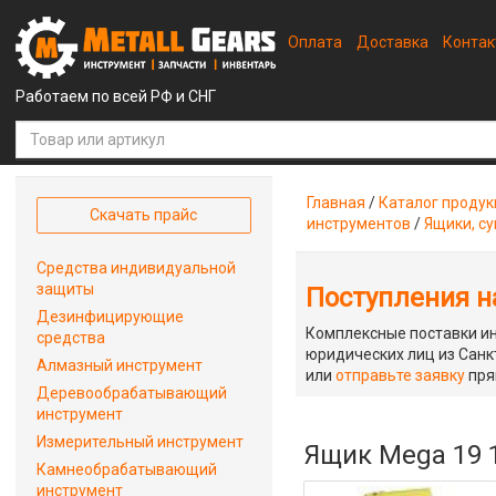
Оплата
Доставка
Конта
Работаем по всей РФ и СНГ
Главная
/
Каталог проду
Скачать прайс
инструментов
/
Ящики, с
Средства индивидуальной
защиты
Поступления на
Дезинфицирующие
Комплексные поставки ин
средства
юридических лиц из Санкт
Алмазный инструмент
или
отправьте заявку
пря
Деревообрабатывающий
инструмент
Измерительный инструмент
Ящик Mega 19 
Камнеобрабатывающий
инструмент