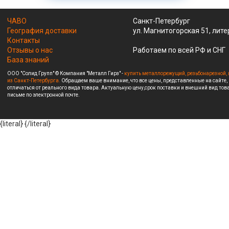
ЧАВО
Санкт-Петербург
География доставки
ул. Магнитогорская 51, лите
Контакты
Отзывы о нас
Работаем по всей РФ и СНГ
База знаний
ООО "Солид Групп" © Компания "Металл Гирз" -
купить металлорежущий, резьбонарезной, 
из Санкт-Петербурга.
Обращаем ваше внимание, что все цены, представленные на сайте,
отличаться от реального вида товара. Актуальную цену,срок поставки и внешний вид това
письме по электронной почте.
{literal}
{/literal}