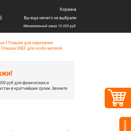
Корзина
6
Вы еще ничего не выбрали
у
Минимальный заказ 10 000 руб.
ные
/
Плашки для нарезания
/
Плашки UNEF для особо мелкой
ажи!
00 руб для физических и
хстан в кратчайшие сроки. Звоните