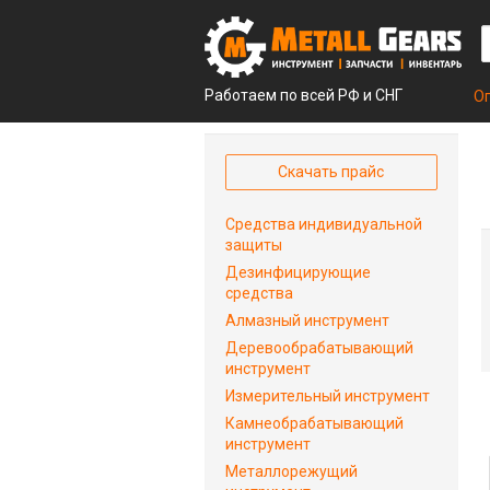
Работаем по всей РФ и СНГ
О
Скачать прайс
Средства индивидуальной
защиты
Дезинфицирующие
средства
Алмазный инструмент
Деревообрабатывающий
инструмент
Измерительный инструмент
Камнеобрабатывающий
инструмент
Металлорежущий