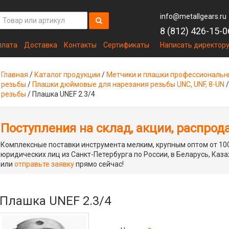
info@metallgears.ru
8 (812) 426-15-0
плата
Доставка
Контакты
Сертификаты
Написать директор
Главная
/
Каталог продукции
/
Метчики и плашки профессиональ
резьбы
/
Плашки дюймовые для нарезания резьбы UNC, UNF, 8-UN
резьбы
/
Плашка UNEF 2.3/4
Поступления на склад, акции, распрод
Комплексные поставки инструмента мелким, крупным оптом от 100
юридических лиц из Санкт-Петербурга по России, в Беларусь, Каза
или
отправьте заявку
прямо сейчас!
Плашка UNEF 2.3/4