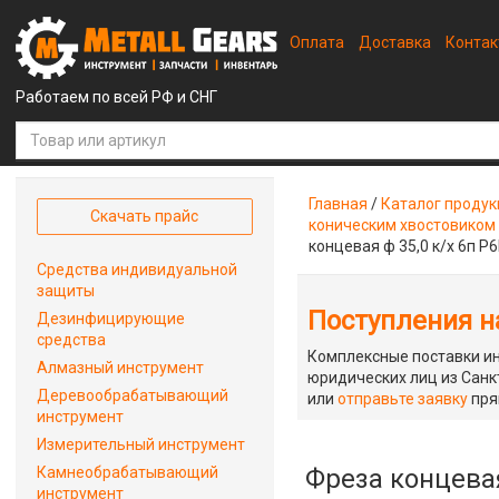
Оплата
Доставка
Конта
Работаем по всей РФ и СНГ
Главная
/
Каталог проду
Скачать прайс
коническим хвостовиком
концевая ф 35,0 к/х 6п Р
Средства индивидуальной
защиты
Поступления на
Дезинфицирующие
средства
Комплексные поставки ин
Алмазный инструмент
юридических лиц из Санкт
Деревообрабатывающий
или
отправьте заявку
пря
инструмент
Измерительный инструмент
Камнеобрабатывающий
Фреза концевая
инструмент