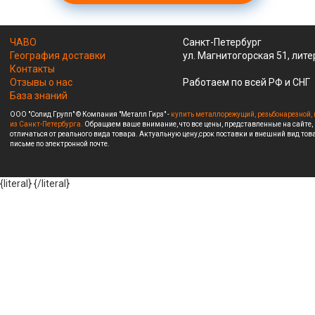
ЧАВО
Санкт-Петербург
География доставки
ул. Магнитогорская 51, лите
Контакты
Отзывы о нас
Работаем по всей РФ и СНГ
База знаний
ООО "Солид Групп" © Компания "Металл Гирз" -
купить металлорежущий, резьбонарезной, 
из Санкт-Петербурга.
Обращаем ваше внимание, что все цены, представленные на сайте,
отличаться от реального вида товара. Актуальную цену,срок поставки и внешний вид това
письме по электронной почте.
{literal}
{/literal}