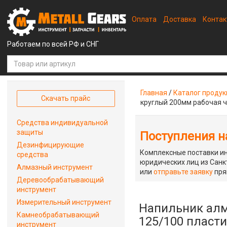
Оплата
Доставка
Конта
Работаем по всей РФ и СНГ
Главная
/
Каталог проду
Скачать прайс
круглый 200мм рабочая 
Средства индивидуальной
защиты
Поступления на
Дезинфицирующие
Комплексные поставки ин
средства
юридических лиц из Санкт
Алмазный инструмент
или
отправьте заявку
пря
Деревообрабатывающий
инструмент
Измерительный инструмент
Напильник алм
Камнеобрабатывающий
125/100 пласти
инструмент