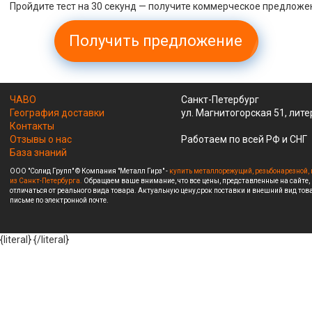
Пройдите тест на 30 секунд — получите коммерческое предложе
Получить предложение
ЧАВО
Санкт-Петербург
География доставки
ул. Магнитогорская 51, лите
Контакты
Отзывы о нас
Работаем по всей РФ и СНГ
База знаний
ООО "Солид Групп" © Компания "Металл Гирз" -
купить металлорежущий, резьбонарезной, 
из Санкт-Петербурга.
Обращаем ваше внимание, что все цены, представленные на сайте,
отличаться от реального вида товара. Актуальную цену,срок поставки и внешний вид това
письме по электронной почте.
{literal}
{/literal}