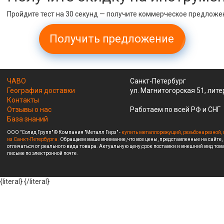
Пройдите тест на 30 секунд — получите коммерческое предложе
Получить предложение
ЧАВО
Санкт-Петербург
География доставки
ул. Магнитогорская 51, лите
Контакты
Отзывы о нас
Работаем по всей РФ и СНГ
База знаний
ООО "Солид Групп" © Компания "Металл Гирз" -
купить металлорежущий, резьбонарезной, 
из Санкт-Петербурга.
Обращаем ваше внимание, что все цены, представленные на сайте,
отличаться от реального вида товара. Актуальную цену,срок поставки и внешний вид това
письме по электронной почте.
{literal}
{/literal}