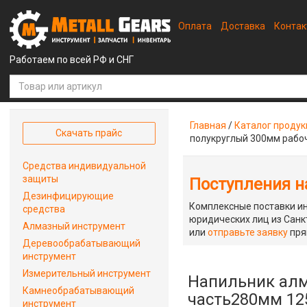
Оплата
Доставка
Конта
Работаем по всей РФ и СНГ
Главная
/
Каталог проду
Скачать прайс
полукруглый 300мм рабо
Средства индивидуальной
защиты
Поступления на
Дезинфицирующие
Комплексные поставки ин
средства
юридических лиц из Санкт
Алмазный инструмент
или
отправьте заявку
пря
Деревообрабатывающий
инструмент
Измерительный инструмент
Напильник алм
Камнеобрабатывающий
часть280мм 12
инструмент