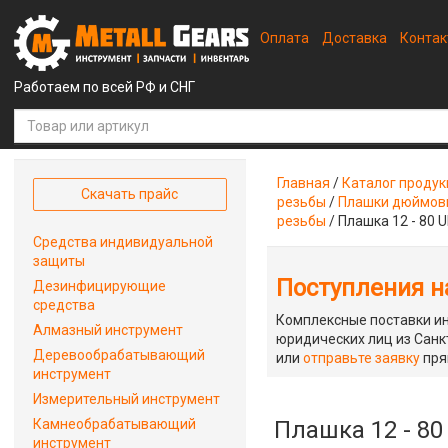
Оплата
Доставка
Конта
Работаем по всей РФ и СНГ
Главная
/
Каталог проду
Скачать прайс
резьбы
/
Плашки дюймовы
резьбы
/
Плашка 12 - 80 
Средства индивидуальной
защиты
Поступления на
Дезинфицирующие
средства
Комплексные поставки ин
Алмазный инструмент
юридических лиц из Санкт
Деревообрабатывающий
или
отправьте заявку
пря
инструмент
Измерительный инструмент
Камнеобрабатывающий
Плашка 12 - 80
инструмент