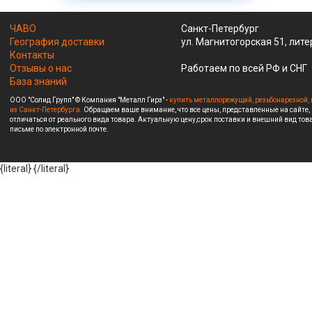
ЧАВО
Санкт-Петербург
География доставки
ул. Магнитогорская 51, лите
Контакты
Отзывы о нас
Работаем по всей РФ и СНГ
База знаний
ООО "Солид Групп" © Компания "Металл Гирз" -
купить металлорежущий, резьбонарезной, 
из Санкт-Петербурга.
Обращаем ваше внимание, что все цены, представленные на сайте,
отличаться от реального вида товара. Актуальную цену,срок поставки и внешний вид това
письме по электронной почте.
{literal}
{/literal}