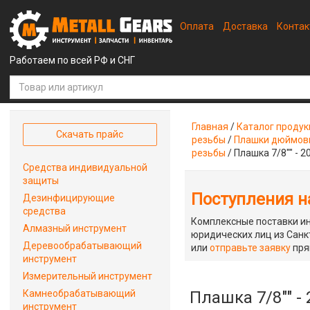
Оплата
Доставка
Конта
Работаем по всей РФ и СНГ
Главная
/
Каталог проду
Скачать прайс
резьбы
/
Плашки дюймовы
резьбы
/
Плашка 7/8"" - 2
Средства индивидуальной
защиты
Поступления на
Дезинфицирующие
средства
Комплексные поставки ин
Алмазный инструмент
юридических лиц из Санкт
Деревообрабатывающий
или
отправьте заявку
пря
инструмент
Измерительный инструмент
Камнеобрабатывающий
Плашка 7/8"" -
инструмент