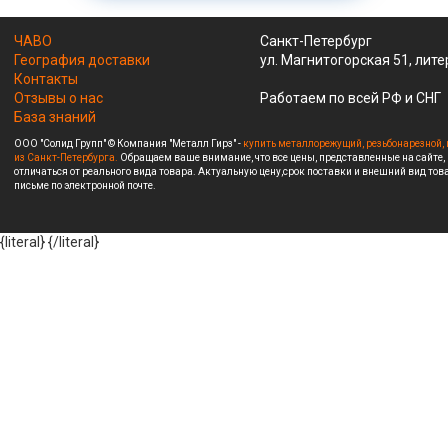
ЧАВО
Санкт-Петербург
География доставки
ул. Магнитогорская 51, лите
Контакты
Отзывы о нас
Работаем по всей РФ и СНГ
База знаний
ООО "Солид Групп" © Компания "Металл Гирз" -
купить металлорежущий, резьбонарезной, 
из Санкт-Петербурга.
Обращаем ваше внимание, что все цены, представленные на сайте,
отличаться от реального вида товара. Актуальную цену,срок поставки и внешний вид това
письме по электронной почте.
{literal}
{/literal}