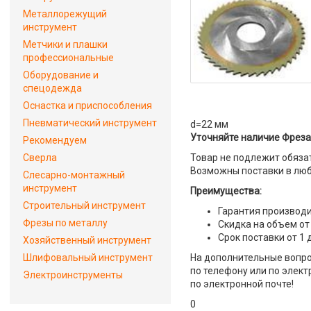
Металлорежущий
инструмент
Метчики и плашки
профессиональные
Оборудование и
спецодежда
Оснастка и приспособления
Пневматический инструмент
d=22 мм
Уточняйте наличие Фреза 
Рекомендуем
Сверла
Товар не подлежит обяза
Возможны поставки в люб
Слесарно-монтажный
инструмент
Преимущества:
Строительный инструмент
Гарантия производи
Фрезы по металлу
Скидка на объем от
Срок поставки от 1 
Хозяйственный инструмент
Шлифовальный инструмент
На дополнительные вопрос
по телефону или по элект
Электроинструменты
по электронной почте!
0