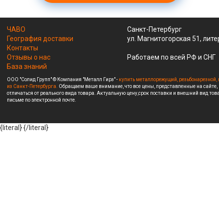
ЧАВО
Санкт-Петербург
География доставки
ул. Магнитогорская 51, лите
Контакты
Отзывы о нас
Работаем по всей РФ и СНГ
База знаний
ООО "Солид Групп" © Компания "Металл Гирз" -
купить металлорежущий, резьбонарезной, 
из Санкт-Петербурга.
Обращаем ваше внимание, что все цены, представленные на сайте,
отличаться от реального вида товара. Актуальную цену,срок поставки и внешний вид това
письме по электронной почте.
{literal}
{/literal}