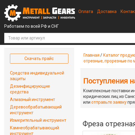
Оплата
Доставка
Конта
Работаем по всей РФ и СНГ
Главная
/
Каталог проду
Скачать прайс
отрезные, прорезные по 
Средства индивидуальной
защиты
Поступления на
Дезинфицирующие
Комплексные поставки ин
средства
юридических лиц из Санкт
Алмазный инструмент
или
отправьте заявку
пря
Деревообрабатывающий
инструмент
Измерительный инструмент
Фреза отрезная
Камнеобрабатывающий
инструмент