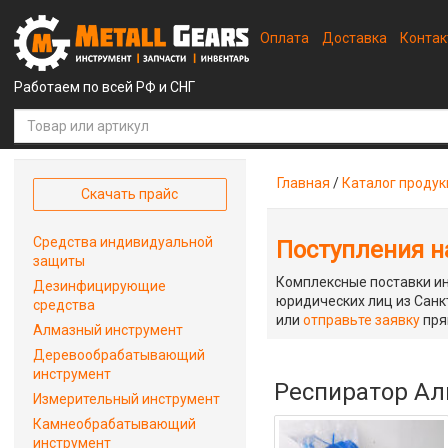
Оплата
Доставка
Конта
Работаем по всей РФ и СНГ
Главная
/
Каталог проду
Скачать прайс
Средства индивидуальной
Поступления на
защиты
Комплексные поставки ин
Дезинфицирующие
юридических лиц из Санкт
средства
или
отправьте заявку
пря
Алмазный инструмент
Деревообрабатывающий
инструмент
Респиратор Ал
Измерительный инструмент
Камнеобрабатывающий
инструмент