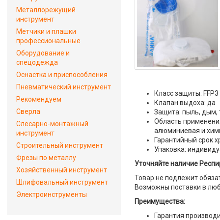
Металлорежущий
инструмент
Метчики и плашки
профессиональные
Оборудование и
спецодежда
Оснастка и приспособления
Пневматический инструмент
Класс защиты: FFP3
Рекомендуем
Клапан выдоха: да
Сверла
Защита: пыль, дым,
Область применения
Слесарно-монтажный
алюминиевая и хим
инструмент
Гарантийный срок х
Строительный инструмент
Упаковка: индивид
Фрезы по металлу
Уточняйте наличие Респи
Хозяйственный инструмент
Товар не подлежит обяза
Шлифовальный инструмент
Возможны поставки в люб
Электроинструменты
Преимущества:
Гарантия производи