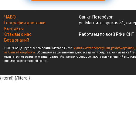
ЧАВО
Санкт-Петербург
География доставки
ул. Магнитогорская 51, лите
Контакты
Отзывы о нас
Работаем по всей РФ и СНГ
База знаний
ООО "Солид Групп" © Компания "Металл Гирз" -
купить металлорежущий, резьбонарезной, 
из Санкт-Петербурга.
Обращаем ваше внимание, что все цены, представленные на сайте,
отличаться от реального вида товара. Актуальную цену,срок поставки и внешний вид това
письме по электронной почте.
{literal}
{/literal}