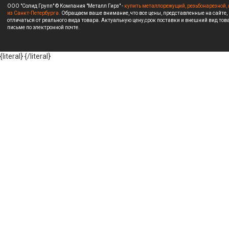
ООО "Солид Групп" © Компания "Металл Гирз" -
купить металлорежущий, резьбонарезной, 
из Санкт-Петербурга.
Обращаем ваше внимание, что все цены, представленные на сайте,
отличаться от реального вида товара. Актуальную цену,срок поставки и внешний вид това
письме по электронной почте.
{literal}
{/literal}