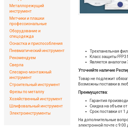
Металлорежущий
инструмент
Метчики и плашки
профессиональные
Оборудование и
спецодежда
Оснастка и приспособления
Пневматический инструмент
Трехпанельная филь
Класс защиты FFP3 
Рекомендуем
Является аналогом 
Сверла
Уточняйте наличие Респи
Слесарно-монтажный
инструмент
Товар не подлежит обяза
Возможны поставки в люб
Строительный инструмент
Фрезы по металлу
Преимущества:
Хозяйственный инструмент
Гарантия производи
Шлифовальный инструмент
Скидка на объем от
Срок поставки от 1 
Электроинструменты
На дополнительные вопро
электронной почте с 9:00