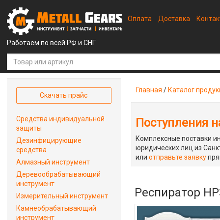
Оплата
Доставка
Конта
Работаем по всей РФ и СНГ
Главная
/
Каталог проду
Скачать прайс
Средства индивидуальной
Поступления на
защиты
Комплексные поставки ин
Дезинфицирующие
юридических лиц из Санкт
средства
или
отправьте заявку
пря
Алмазный инструмент
Деревообрабатывающий
инструмент
Респиратор НР
Измерительный инструмент
Камнеобрабатывающий
инструмент