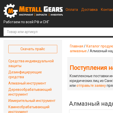
Оплата
Доставка
Конта
Работаем по всей РФ и СНГ
Главная
/
Каталог проду
Скачать прайс
алмазные
/
Алмазный над
Средства индивидуальной
защиты
Поступления на
Дезинфицирующие
Комплексные поставки ин
средства
юридических лиц из Санкт
Алмазный инструмент
или
отправьте заявку
пря
Деревообрабатывающий
инструмент
Измерительный инструмент
Алмазный надфи
Камнеобрабатывающий
инструмент