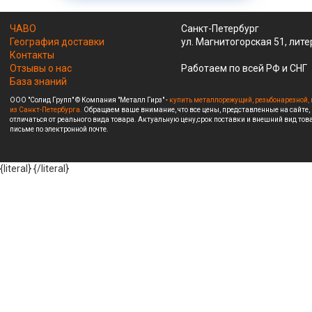
ЧАВО
Санкт-Петербург
География доставки
ул. Магнитогорская 51, лите
Контакты
Отзывы о нас
Работаем по всей РФ и СНГ
База знаний
ООО "Солид Групп" © Компания "Металл Гирз" -
купить металлорежущий, резьбонарезной, 
из Санкт-Петербурга.
Обращаем ваше внимание, что все цены, представленные на сайте,
отличаться от реального вида товара. Актуальную цену,срок поставки и внешний вид това
письме по электронной почте.
{literal}
{/literal}