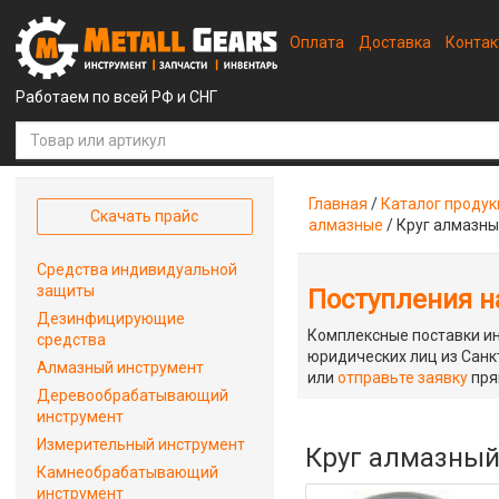
Оплата
Доставка
Конта
Работаем по всей РФ и СНГ
Главная
/
Каталог проду
Скачать прайс
алмазные
/
Круг алмазны
Средства индивидуальной
защиты
Поступления на
Дезинфицирующие
Комплексные поставки ин
средства
юридических лиц из Санкт
Алмазный инструмент
или
отправьте заявку
пря
Деревообрабатывающий
инструмент
Измерительный инструмент
Круг алмазный 
Камнеобрабатывающий
инструмент