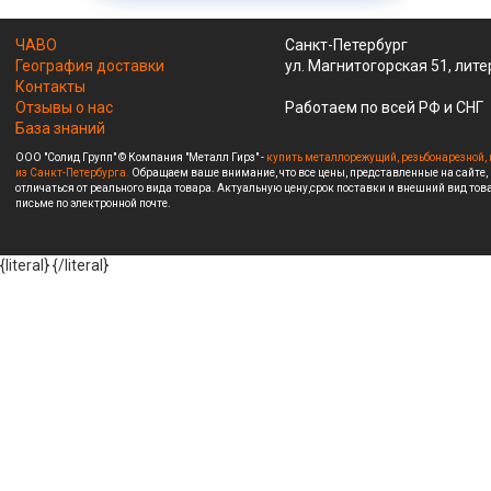
ЧАВО
Санкт-Петербург
География доставки
ул. Магнитогорская 51, лите
Контакты
Отзывы о нас
Работаем по всей РФ и СНГ
База знаний
ООО "Солид Групп" © Компания "Металл Гирз" -
купить металлорежущий, резьбонарезной, 
из Санкт-Петербурга.
Обращаем ваше внимание, что все цены, представленные на сайте,
отличаться от реального вида товара. Актуальную цену,срок поставки и внешний вид това
письме по электронной почте.
{literal}
{/literal}