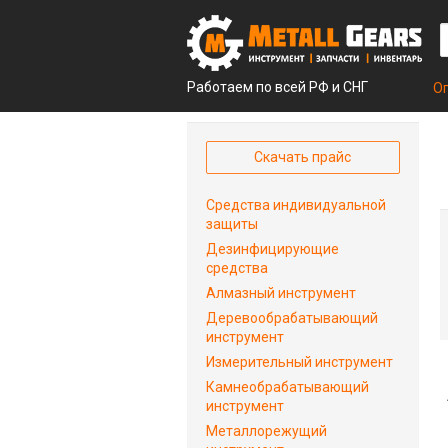
Работаем по всей РФ и СНГ
О
Скачать прайс
Средства индивидуальной
защиты
Дезинфицирующие
средства
Алмазный инструмент
Деревообрабатывающий
инструмент
Измерительный инструмент
Камнеобрабатывающий
инструмент
Металлорежущий