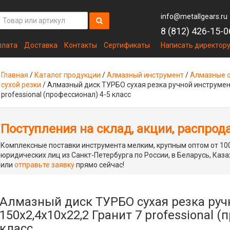
info@metallgears.ru
8 (812) 426-15-0
плата
Доставка
Контакты
Сертификаты
Написать директор
Главная
/
Каталог продукции
/
Алмазный инструмент
/
Алмазные о
сухой резки
/
Алмазный диск ТУРБО сухая резка ручной инструмент
professional (профессионал) 4-5 класс
Поступления на склад, акции, распрод
Комплексные поставки инструмента мелким, крупным оптом от 100
юридических лиц из Санкт-Петербурга по России, в Беларусь, Каза
или
отправьте заявку
прямо сейчас!
Алмазный диск ТУРБО сухая резка руч
150x2,4x10x22,2 Гранит 7 professional (
класс