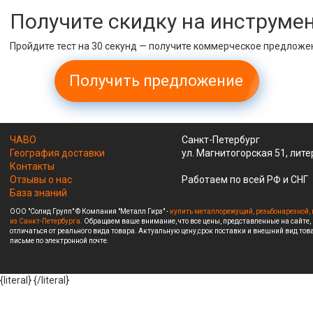
Получите скидку на инструме
Пройдите тест на 30 секунд — получите коммерческое предложе
Получить предложение
ЧАВО
Санкт-Петербург
География доставки
ул. Магнитогорская 51, лите
Контакты
Отзывы о нас
Работаем по всей РФ и СНГ
База знаний
ООО "Солид Групп" © Компания "Металл Гирз" -
купить металлорежущий, резьбонарезной, 
из Санкт-Петербурга.
Обращаем ваше внимание, что все цены, представленные на сайте,
отличаться от реального вида товара. Актуальную цену,срок поставки и внешний вид това
письме по электронной почте.
{literal}
{/literal}