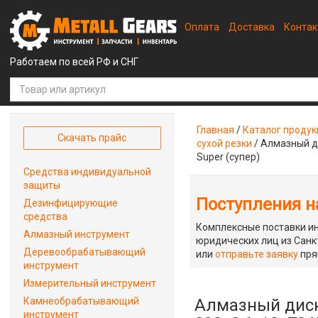
Оплата
Доставка
Конта
Работаем по всей РФ и СНГ
Главная
/
Каталог проду
Скачать прайс
сухой резки
/
Алмазный д
Super (супер)
Средства индивидуальной
защиты
Поступления на
Дезинфицирующие
средства
Комплексные поставки ин
Алмазный инструмент
юридических лиц из Санкт
Деревообрабатывающий
или
отправьте заявку
пря
инструмент
Измерительный инструмент
Камнеобрабатывающий
Алмазный диск
инструмент