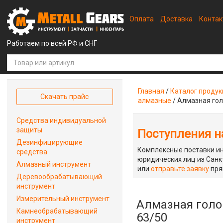
Оплата
Доставка
Конта
Работаем по всей РФ и СНГ
Главная
/
Каталог проду
Скачать прайс
алмазные
/
Алмазная гол
Средства индивидуальной
защиты
Поступления на
Дезинфицирующие
Комплексные поставки ин
средства
юридических лиц из Санкт
Алмазный инструмент
или
отправьте заявку
пря
Деревообрабатывающий
инструмент
Измерительный инструмент
Алмазная голо
Камнеобрабатывающий
63/50
инструмент