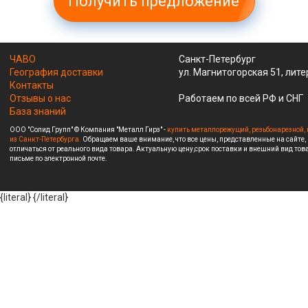
Получить предложение
ЧАВО
Санкт-Петербург
География доставки
ул. Магнитогорская 51, лите
Контакты
Отзывы о нас
Работаем по всей РФ и СНГ
База знаний
ООО "Солид Групп" © Компания "Металл Гирз" -
купить металлорежущий, резьбонарезной, 
из Санкт-Петербурга.
Обращаем ваше внимание, что все цены, представленные на сайте,
отличаться от реального вида товара. Актуальную цену,срок поставки и внешний вид това
письме по электронной почте.
{literal}
{/literal}