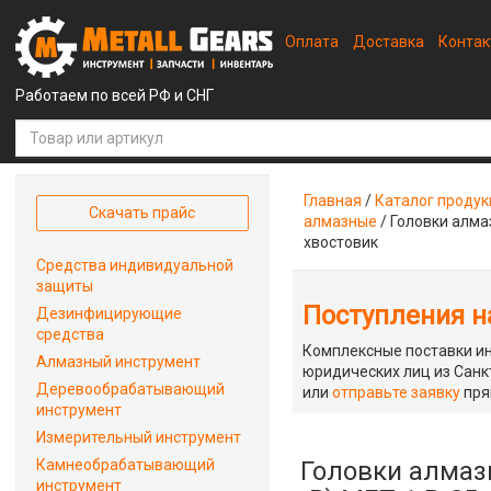
Оплата
Доставка
Конта
Работаем по всей РФ и СНГ
Главная
/
Каталог проду
Скачать прайс
алмазные
/
Головки алма
хвостовик
Средства индивидуальной
защиты
Поступления на
Дезинфицирующие
средства
Комплексные поставки ин
Алмазный инструмент
юридических лиц из Санкт
Деревообрабатывающий
или
отправьте заявку
пря
инструмент
Измерительный инструмент
Камнеобрабатывающий
Головки алма
инструмент