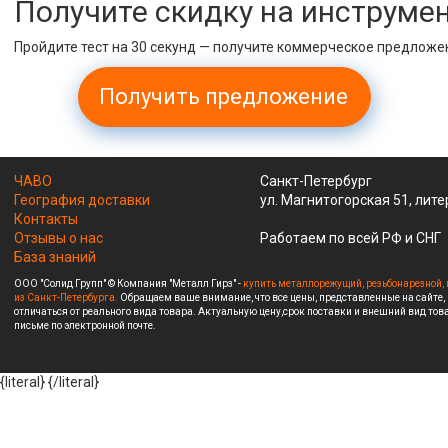
Получите скидку на инструме
Пройдите тест на 30 секунд — получите коммерческое предложе
Получить предложение
ЧАВО
Санкт-Петербург
География доставки
ул. Магнитогорская 51, лите
Контакты
Отзывы о нас
Работаем по всей РФ и СНГ
База знаний
ООО "Солид Групп" © Компания "Металл Гирз" -
купить металлорежущий, резьбонарезной, 
из Санкт-Петербурга.
Обращаем ваше внимание, что все цены, представленные на сайте,
отличаться от реального вида товара. Актуальную цену,срок поставки и внешний вид това
письме по электронной почте.
{literal}
{/literal}