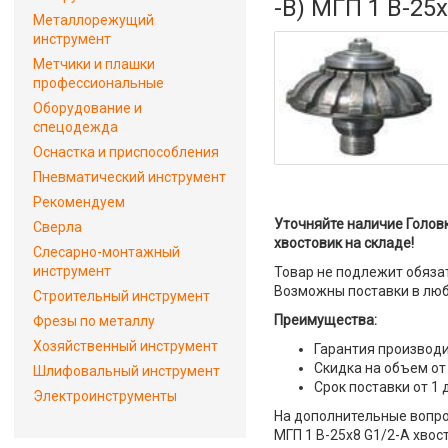
-В) МГП 1 В-25
Металлорежущий
инструмент
Метчики и плашки
профессиональные
Оборудование и
спецодежда
Оснастка и приспособления
Пневматический инструмент
Рекомендуем
Уточняйте наличие Голов
Сверла
хвостовик на складе!
Слесарно-монтажный
инструмент
Товар не подлежит обяза
Возможны поставки в люб
Строительный инструмент
Преимущества:
Фрезы по металлу
Хозяйственный инструмент
Гарантия производи
Скидка на объем от
Шлифовальный инструмент
Срок поставки от 1 
Электроинструменты
На дополнительные вопро
МГП 1 В-25х8 G1/2-A хвос