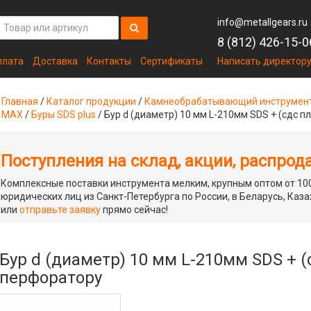
info@metallgears.ru
8 (812) 426-15-0
плата
Доставка
Контакты
Сертификаты
Написать директор
Главная
/
Каталог продукции
/
Камнеобрабатывающий инструмен
MAX
/
Буры SDS plus
/
Бур d (диаметр) 10 мм L-210мм SDS + (сдс п
Поступления на склад, акции, распрод
Комплексные поставки инструмента мелким, крупным оптом от 100
юридических лиц из Санкт-Петербурга по России, в Беларусь, Каза
или
отправьте заявку
прямо сейчас!
Бур d (диаметр) 10 мм L-210мм SDS + (
перфоратору