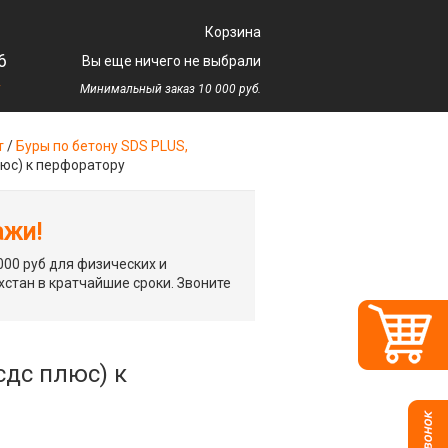
Корзина
6
Вы еще ничего не выбрали
у
Минимальный заказ 10 000 руб.
т
/
Буры по бетону SDS PLUS,
люс) к перфоратору
ажи!
00 руб для физических и
хстан в кратчайшие сроки. Звоните
сдс плюс) к