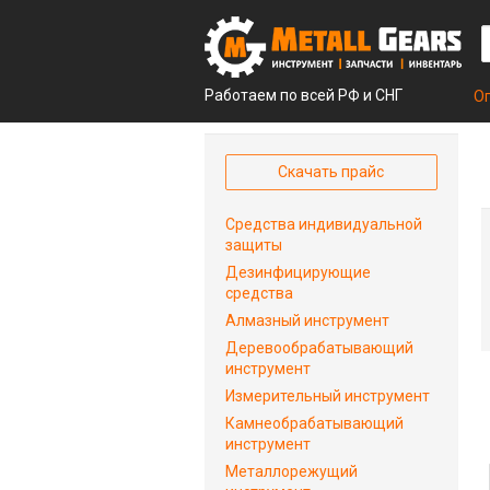
Работаем по всей РФ и СНГ
О
Скачать прайс
Средства индивидуальной
защиты
Дезинфицирующие
средства
Алмазный инструмент
Деревообрабатывающий
инструмент
Измерительный инструмент
Камнеобрабатывающий
инструмент
Металлорежущий