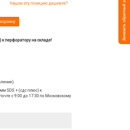
Нашли эту позицию дешевле?
 корзину
) к перфоратору на складе!
вление).
мм SDS + (сдс плюс) к
очте с 9:00 до 17:30 по Московскому