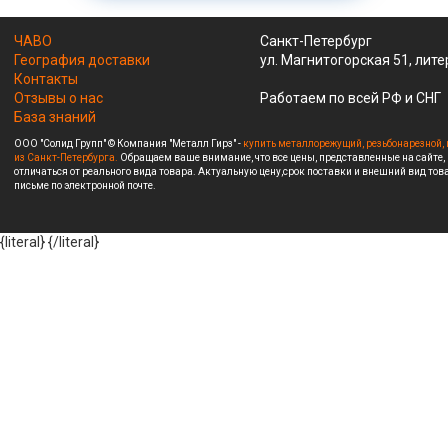
ЧАВО
Санкт-Петербург
География доставки
ул. Магнитогорская 51, лите
Контакты
Отзывы о нас
Работаем по всей РФ и СНГ
База знаний
ООО "Солид Групп" © Компания "Металл Гирз" -
купить металлорежущий, резьбонарезной, 
из Санкт-Петербурга.
Обращаем ваше внимание, что все цены, представленные на сайте,
отличаться от реального вида товара. Актуальную цену,срок поставки и внешний вид това
письме по электронной почте.
{literal}
{/literal}