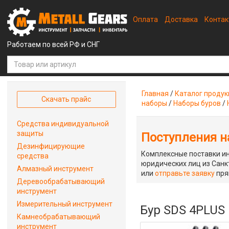
Оплата
Доставка
Конта
Работаем по всей РФ и СНГ
Главная
/
Каталог проду
Скачать прайс
наборы
/
Наборы буров
/
Средства индивидуальной
защиты
Поступления на
Дезинфицирующие
Комплексные поставки ин
средства
юридических лиц из Санкт
Алмазный инструмент
или
отправьте заявку
пря
Деревообрабатывающий
инструмент
Измерительный инструмент
Бур SDS 4PLUS 
Камнеобрабатывающий
инструмент