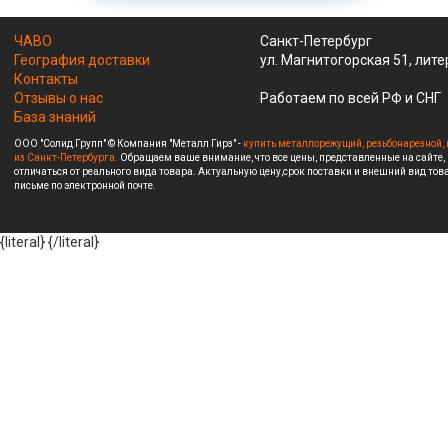
ЧАВО
Санкт-Петербург
География доставки
ул. Магнитогорская 51, лите
Контакты
Отзывы о нас
Работаем по всей РФ и СНГ
База знаний
ООО "Солид Групп" © Компания "Металл Гирз" -
купить металлорежущий, резьбонарезной, 
из Санкт-Петербурга.
Обращаем ваше внимание, что все цены, представленные на сайте,
отличаться от реального вида товара. Актуальную цену,срок поставки и внешний вид това
письме по электронной почте.
{literal}
{/literal}