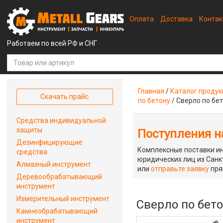
Оплата
Доставка
Конта
Работаем по всей РФ и СНГ
Главная
/
Каталог проду
Скачать прайс
по бетону
/
Сверло по бе
Средства индивидуальной
защиты
Поступления на
Дезинфицирующие
Комплексные поставки ин
средства
юридических лиц из Санкт
Алмазный инструмент
или
отправьте заявку
пря
Деревообрабатывающий
инструмент
Измерительный инструмент
Сверло по бет
Камнеобрабатывающий
инструмент