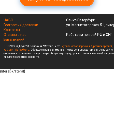
ЧАВО
Санкт-Петербург
География доставки
ул. Магнитогорская 51, лите
Контакты
Отзывы о нас
Работаем по всей РФ и СНГ
База знаний
ООО "Солид Групп" © Компания "Металл Гирз" -
купить металлорежущий, резьбонарезной, 
из Санкт-Петербурга.
Обращаем ваше внимание, что все цены, представленные на сайте,
отличаться от реального вида товара. Актуальную цену,срок поставки и внешний вид това
письме по электронной почте.
{literal}
{/literal}